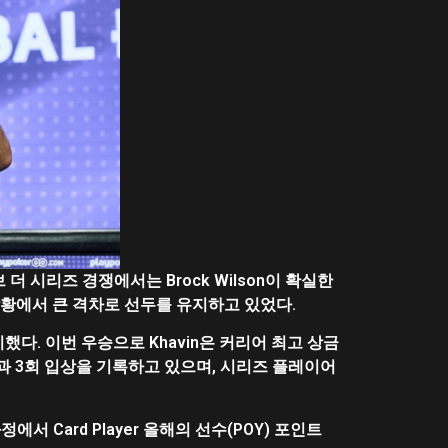
더 시리즈 경쟁에서는 Brock Wilson이 확실한
상황에서 큰 격차로 선두를 유지하고 있었다.
지했다. 이번 우승으로 Khavin은 커리어 최고 상금
회 우승과 3회 입상을 기록하고 있으며, 시리즈 플레이어
서 Card Player 올해의 선수(POY) 포인트