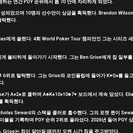
후원하는 연간 POY 순위에서 톱 70 안에 자리하게 되었다.
었으며 10명의 선수만이 상금을 획득했다. Brandon Wilson, Jo
 탈락했다.
ias에게 쏠렸다. 4회 World Poker Tour 챔피언인 그는 시
 불리하게 돌아가기 시작했다. 그는 Ben Grise에게 칩 일부를 잃었고
 후 6위로 탈락했다. 그는 Grise와 코인플립에 들어가 K♥Q♦를 들
다.
se가 A♦2♠로 콜하며 A♣K♠10♦10♣7♥ 보드에서 계속 앞섰다. Eli
5를 획득했다.
언 Nicholas Seward의 스택을 쿨러로 흡수했다. 그의 포켓 퀸이 Se
블을 기록하며 POY 순위 2위로 올라섰다. 2026년 들어 POY 상금
avin, Grise는 칩이 얕아질 때까지 오랜 시간 칩을 주고받았다.