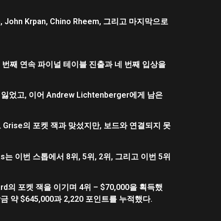
hn Krpan, Chino Rheem, 그리고 마지막으로
리즈 세 번째 연속 파이널 테이블 진출과 네 번째 입상을
, 이어 Andrew Lichtenberger에게 남은
고 Grise의 포켓 잭과 맞섰지만, 보드와 연결되지 못
as는 이번 스톱에서 8위, 5위, 2위, 그리고 이번 5위
ward의 포켓 잭을 이기며 4위 – $70,000을 획득했
 약 $645,000과 2,220 포인트를 누적했다.