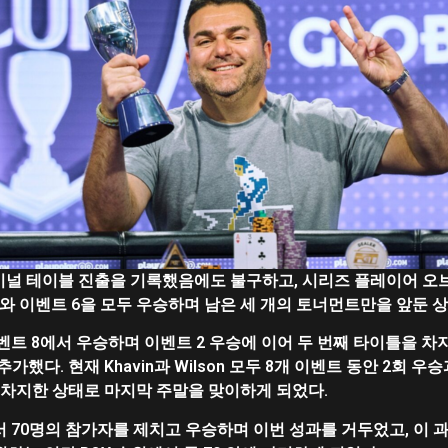
속 파이널 테이블 진출을 기록했음에도 불구하고, 시리즈 플레이어 오브 
4와 이벤트 6을 모두 우승하며 남은 세 개의 토너먼트만을 앞둔 
이 이벤트 8에서 우승하며 이벤트 2 우승에 이어 두 번째 타이틀을 차
도 추가했다. 현재 Khavin과 Wilson 모두 8개 이벤트 동안 2
를 차지한 상태로 마지막 주말을 맞이하게 되었다.
에서 70명의 참가자를 제치고 우승하며 이번 성과를 거두었고, 이 과정에