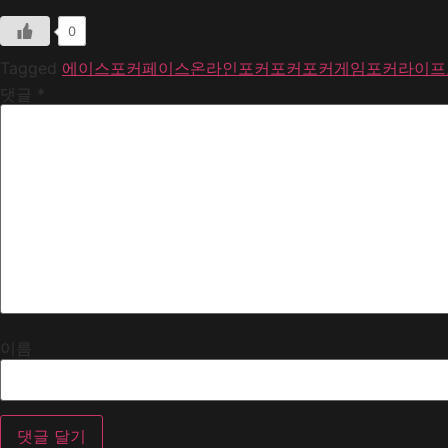
0
Tagged
에이스포커페이스
온라인포커
포커
포커게임
포커라이프
댓글
*
이름