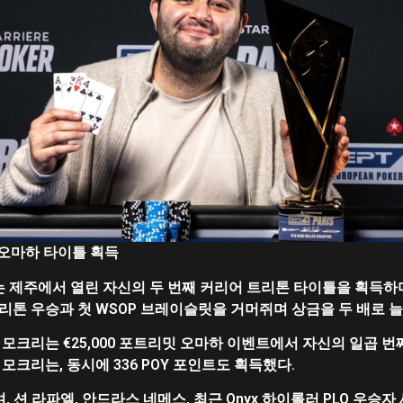
밋 오마하 타이틀 획득
는 제주에서 열린 자신의 두 번째 커리어 트리톤 타이틀을 획득하며 커
톤 우승과 첫 WSOP 브레이슬릿을 거머쥐며 상금을 두 배로 늘려 $
리는 €25,000 포트리밋 오마하 이벤트에서 자신의 일곱 번째 Po
 모크리는, 동시에 336 POY 포인트도 획득했다.
 션 라파엘, 안드라스 네메스, 최근 Onyx 하이롤러 PLO 우