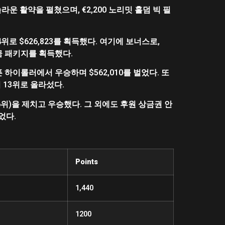
운 활약을 펼쳤으며, €2,200 노리밋 홀덤 빅 필
위로 $626,823를 획득했다. 여기에 보너스로,
금 패키지를 획득했다.
픈 하이롤러에서 우승하며 $562,010를 벌었다. 또
서 13위로 올라섰다.
위)을 제치고 우승했다. 그 외에도 후원 상금권 안
었다.
Points
1,440
1200