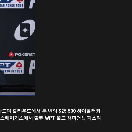
드락 할리우드에서 두 번의 $25,500 하이롤러와
윈 라스베이거스에서 열린 WPT 월드 챔피언십 페스티