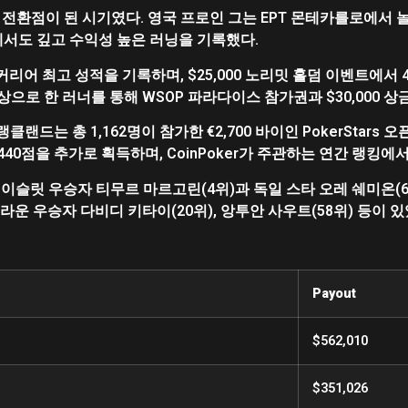
전환점이 된 시기였다. 영국 프로인 그는 EPT 몬테카를로에서 놀라
에서도 깊고 수익성 높은 러닝을 기록했다.
커리어 최고 성적을 기록하며, $25,000 노리밋 홀덤 이벤트에서 4
으로 한 러너를 통해 WSOP 파라다이스 참가권과 $30,000 상
드는 총 1,162명이 참가한 €2,700 바이인 PokerStars 오
트 1,440점을 추가로 획득하며, CoinPoker가 주관하는 연간 랭킹에
이슬릿 우승자 티무르 마르고린(4위)과 독일 스타 오레 쉐미온(6
라운 우승자 다비디 키타이(20위), 앙투안 사우트(58위) 등이 있
Payout
$562,010
$351,026