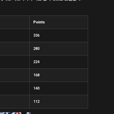
Points
336
280
224
168
140
112