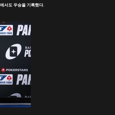
트에서도 우승을 기록했다.