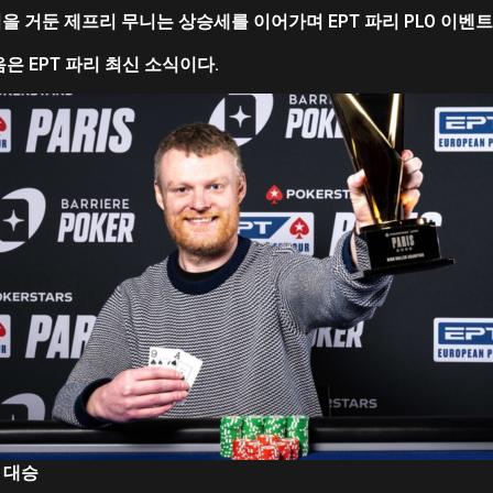
을 거둔 제프리 무니는 상승세를 이어가며 EPT 파리 PLO 이벤
은 EPT 파리 최신 소식이다.
서 대승