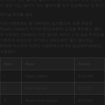
지 않은 이상, 딜러가 ‘보드 플레이’를 먼저 언급해서는 안 된다.”
파이널 테이블 결과
이번 이벤트에는 총 1,444명이 참가했으며, 최종 우승은
Fausto Valdez가 차지해 $252,840의 상금을 획득했다. 롱비
치 거주자인 Valdez는 이번 결과로 커리어 누적 상금 $110만을
기록하게 되었으며, 여기에는 2023 WPT 월드 챔피언십
$1,600 미스터리 바운티 이벤트에서의 6위 입상($171,636)도
포함된다.
Place
Place
Payout
1
Fausto Valdez
$252,840
2
Erick Ordonez
$177,270
3
Phuoc Hong Nguyen
$115,000