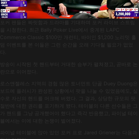
포커 팬들은 짜릿함과 드라마를 기대하며 포커 라이브 스트림
을 시청한다. 최근 Bally Poker Live에서 중계된 LAPC
Commerce Classic $100만 개런티, 바이인 $1,200 노리밋 홀
덤 이벤트를 본 이들은 그런 순간을 오래 기다릴 필요가 없었
다.
방송이 시작된 첫 핸드부터 거대한 승부가 펼쳐졌고, 곧바로 논
란으로 이어졌다.
로스앤젤레스 지역의 경험 많은 토너먼트 단골 Duey Duong은
보드에 플러시가 완성된 상황에서 팟을 나눌 수 있었음에도, 실
수로 자신의 핸드를 머크해 버렸다. 그 결과, 상당한 규모의 팟
절반에 대한 권리를 포기하게 됐다. 테이블의 다른 선수들은 그
가 핸드를 그냥 공개했어야 했다고 즉각 반응했고, 파이널 테이
블에서는 이에 대한 논쟁이 벌어졌다.
파이널 테이블에 앉아 있던 포커 프로 Jared Griener는 다음과