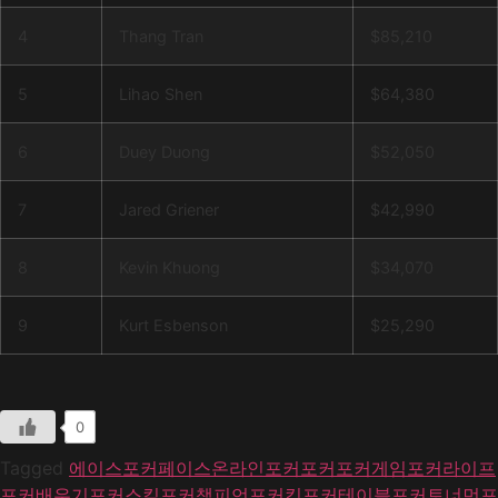
4
Thang Tran
$85,210
5
Lihao Shen
$64,380
6
Duey Duong
$52,050
7
Jared Griener
$42,990
8
Kevin Khuong
$34,070
9
Kurt Esbenson
$25,290
0
Tagged
에이스포커페이스
온라인포커
포커
포커게임
포커라이프
포커배우기
포커스킬
포커챔피언
포커킹
포커테이블
포커토너먼
포