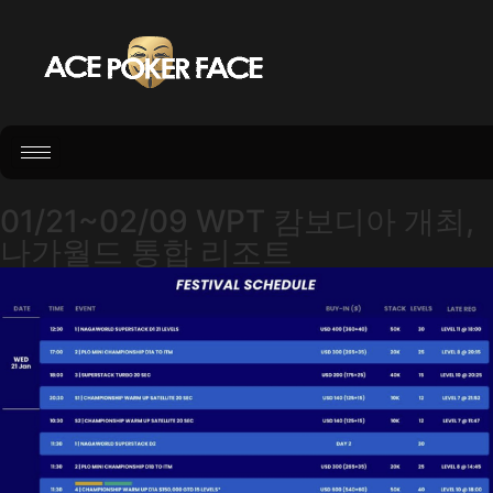
01/21~02/09 WPT 캄보디아 개최,
나가월드 통합 리조트