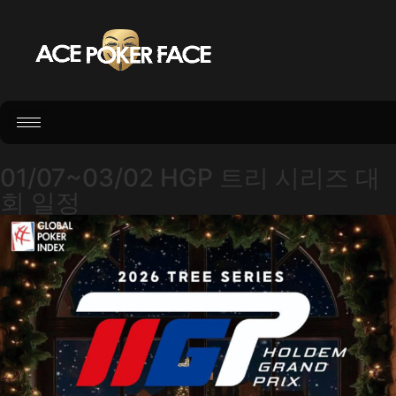
01/07~03/02 HGP 트리 시리즈 대
회 일정