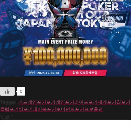
0
Tagged
카드게임
포커
포커게임
포커라이프
포커세계
포커칩
포커
클럽
포커킹
포커테이블
포커토너먼트
포커프로
홀덤
댓글
*