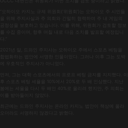
OCCC 대변인은 위원회가 이번 조치를 검토 중이라고 밝혔다.
“오하이오 카지노 규제 위원회(‘위원회’)는 오하이오 주 시민들
을 위해 주지사실과 주 의회와 긴밀히 협력하며 주 내 게임의
공정성을 보호하고 있습니다. 이를 위해, 위원회가 검토할 정보
를 수집 중이며, 향후 며칠 내로 다음 조치를 발표할 예정입니
다.”
2021년 말, 드와인 주지사는 오하이오 주에서 스포츠 베팅을
합법화하는 법안에 서명한 인물이었다. 그러나 이후 그는 도박
에 우호적인 주지사가 아니었다.
먼저, 그는 대학 스포츠에서의 프로프 베팅 금지를 지지했다. 이
후 스포츠 베팅 세율을 10%에서 20%로 두 배 인상했다. 지난
봄에는 세율을 다시 두 배인 40%로 올리려 했지만, 주 의회는
이를 받아들이지 않았다.
최근에는 드와인 주지사는 온라인 카지노 법안이 책상에 올라
오더라도 서명하지 않겠다고 밝혔다.