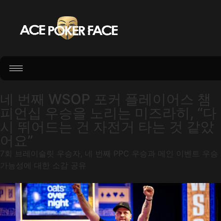
네 번째 WSOP 포커 플레이어스 챔
피언십 우승을 노리는 미즈라히, “다
시 뛰어드는 건 자전거 타는 것 같았
어요”
7회 브레이슬릿 우승자, 네 번째 PPC 우승과 메인 이벤트 우승
가능성에 대한 소감 공유