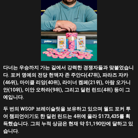
다너는 우승까지 가는 길에서 강력한 경쟁자들과 맞붙었습니
다. 포커 명예의 전당 헌액자 존 주안다(47위), 파라즈 자카
(46위), 마이클 리앙(40위), 라이너 켐페(21위), 아람 오가니
안(10위), 이안 오하라(9위), 그리고 딜런 린드(4위) 등이 그
예입니다.
두 번의 WSOP 브레이슬릿을 보유하고 있으며 월드 포커 투
어 챔피언이기도 한 딜런 린드는 4위에 올라 $173,435를 획
득했습니다. 그의 누적 상금은 현재 약 $1,190만에 달하고 있
습니다.