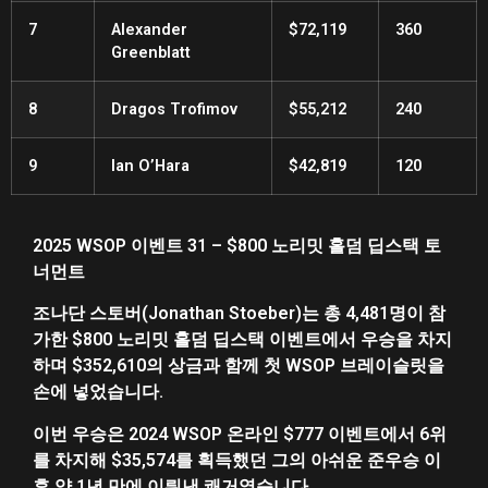
7
Alexander
$72,119
360
Greenblatt
8
Dragos Trofimov
$55,212
240
9
Ian O’Hara
$42,819
120
2025 WSOP 이벤트 31 – $800 노리밋 홀덤 딥스택 토
너먼트
조나단 스토버(Jonathan Stoeber)는 총 4,481명이 참
가한 $800 노리밋 홀덤 딥스택 이벤트에서 우승을 차지
하며 $352,610의 상금과 함께 첫 WSOP 브레이슬릿을
손에 넣었습니다.
이번 우승은 2024 WSOP 온라인 $777 이벤트에서 6위
를 차지해 $35,574를 획득했던 그의 아쉬운 준우승 이
후 약 1년 만에 이뤄낸 쾌거였습니다.