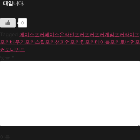
태입니다.
0
Tagged
에이스포커페이스
온라인포커
포커
포커게임
포커라이프
포커배우기
포커스킬
포커챔피언
포커킹
포커테이블
포커토너먼
포
커토너먼트
댓글
*
이름