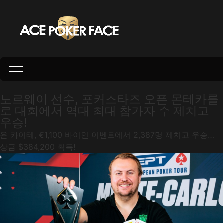
노르웨이 선수, 포커스타즈 오픈 몬테카를
로 대회에서 역대 최대 참가자 수 제치고
우승!
욘 카이테, €1,100 바이인 이벤트에서 2,387명 제치고 우승…
상금 $384,200 획득!