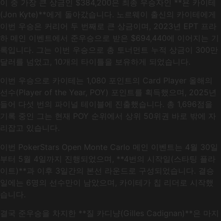
이 중 가장 큰 상금인 $384,200은 최종 우승자인 **욘 카이테
(Jon Kyte)**에게 돌아갔습니다. 노르웨이 출신의 카이테에게
이번 우승은 커리어 두 번째로 큰 상금이며, 2023년 EPT 프라
하 메인 이벤트에서 준우승으로 받은 $694,440에 이어지는 기
록입니다. 그는 이번 우승으로 총 토너먼트 누적 상금이 300만
달러를 넘었고, 10개의 타이틀을 보유하게 되었습니다.
이번 우승으로 카이테는 1,080 포인트의 Card Player 올해의
선수(Player of the Year, POY) 포인트를 획득했으며, 2025년
들어 다섯 번의 파이널 테이블에 진출했습니다. 총 1,696점을
기록 중인 그는 현재 POY 순위에서 상위 50위권 바로 밖에 자
리잡고 있습니다.
이번 PokerStars Open Monte Carlo 메인 이벤트는 4월 30일
부터 5월 4일까지 진행되었으며, **4번의 시작일(스타팅 플라
이트)**과 이후 3일간의 본선 라운드로 구성되었습니다. 결승
일에는 6명의 선수만이 남았으며, 카이테가 칩 리더로 시작했
습니다.
결국 준우승을 차지한 **질 카디냥(Gilles Cadignan)**은 마지