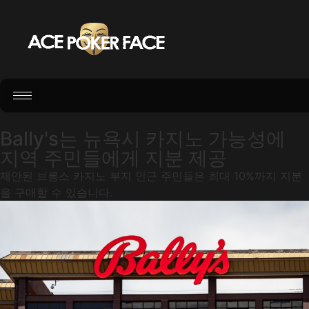
Bally's는 뉴욕시 카지노 가능성에
지역 주민들에게 지분 제공
제안된 브롱스 카지노 부지 인근 주민들은 최대 10%까지 지분
을 구매할 수 있습니다.