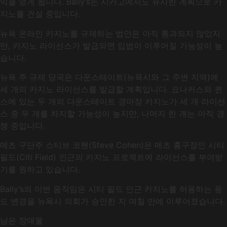
익을 얻게 됩니다. Bally’s는 시카고에서도 유사한 계획으로 카
지노를 건설 중입니다.
뉴욕 온라인 카지노를 규제하는 법안은 아직 통과되지 않았지
만, 카지노 라이선스가 발급되면 입법이 이루어질 가능성이 높
습니다.
뉴욕 주 규제 당국은 다운스테이트(뉴욕시와 그 주변 지역)에
세 개의 카지노 라이선스를 발급할 계획입니다. 요나커스와 퀸
스에 있는 두 개의 다운스테이트 경마장 카지노가 세 개 라이선
스 중 두 개를 차지할 가능성이 높지만, 나머지 한 개는 아직 경
쟁 중입니다.
메츠 구단주 스티브 코헨(Steve Cohen)은 메츠 홈구장인 시티
필드(Citi Field) 인근의 카지노 프로젝트에 라이선스를 부여받
기를 원하고 있습니다.
Bally’s의 이번 움직임은 시티 필드 인근 카지노를 허용하는 용
도 변경을 뉴욕시 의회가 승인한 지 며칠 만에 이루어졌습니다.
남은 장애물