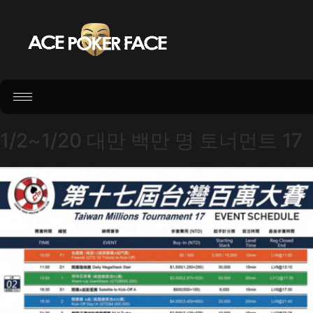
1/2~1/20 대만 백만 명 토너먼트 17