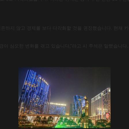
하지 않고 경제를 보다 다각화할 것을 권장했습니다. 현재 카지
경이 심오한 변화를 겪고 있습니다,”라고 시 주석은 말했습니다.