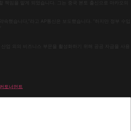
이행할 책임을 맡게 되었습니다. 그는 중국 본토 출신으로 마카오의
 약속했습니다,”라고 AP통신은 보도했습니다. “하지만 정부 수입
”
 산업 외의 비즈니스 부문을 활성화하기 위해 공공 자금을 사용
커토너먼트