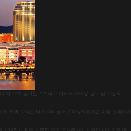
대비 약 24% 증가한 수치라고 마카오 게이밍 검사 및 조정국
오의 도박 수익은 약 270억 달러로 예상되었지만 이를 초과하며
년을 기념하기 위해 시진핑 중국 국가주석이 사흘간 마카오를 방