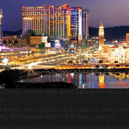
의 카지노 수익은 약 284억 달러에 달했으며, 이는 2023년 
니다.
계 최대의 게이밍 시장으로 자리 잡고 있습니다. 2024년 마카
록인 365억 달러에는 여전히 크게 못 미치는 상황입니다.
 감소세로 기록되었습니다. 이러한 하락은 중국 주권 반환 25주