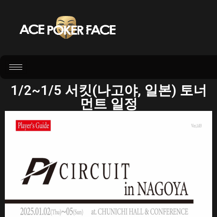
1/2~1/5 서킷(나고야, 일본) 토너
먼트 일정