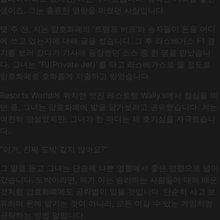
셈이죠. 그는 훌륭한 영향을 미쳤던 사람입니다.
몇 주 전, 저는 암호화폐의 ‘트럼프 버프’와 승자들이 돈을 어디
에 쓰고 있는지에 대해 글을 썼습니다. 그 후 라스베가스 F1 경
기를 보러 갔다가 기사에 등장했던 소스 중 한 명을 만났습니
다. 그녀는 “PJ(Private Jet)”를 타고 라스베가스로 올 정도로
암호화폐로 호화롭게 지출하고 있었습니다.
Resorts World에 위치한 멋진 레스토랑 Wally’s에서 점심을 먹
던 중, 그녀는 암호화폐에 발을 담가보라고 권유했습니다. 저는
여전히 망설였지만, 그녀가 한 마디는 제 호기심을 자극했습니
다.
“이거, 진짜 도박 같지 않아요?”
그 말을 듣고 그녀는 단숨에 나쁜 영향에서 좋은 영향으로 넘어
갔습니다. 도박이라면, 제가 아는 승리하는 사람들에 대해 배운
것처럼 암호화폐에도 공략법이 있을 것입니다. 단순히 사고 보
유하며 운에 맡기는 것이 아니라, 모든 이길 수 있는 게임처럼
공략하는 방법 말입니다.