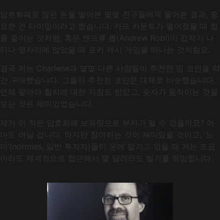
암호화폐로 많은 돈을 벌어본 몇몇 친구들에게 물어본 결과, 중
요한 건 타이밍이라고 했습니다. 카드 카운트가 떨어졌을 때 칩
을 줄이는 것처럼, 혹은 앤드류 롭(Andrew Robl)이 갑자기 나
타나 옆자리에 앉았을 때 포커 캐시 게임을 떠나는 것처럼요.
결국 저는 Charlene과 몇몇 다른 사람들이 추천한 밈 코인을 약
간 구매했습니다. 그들이 추천한 코인은 대체로 비슷했습니다.
언제 팔아야 할지에 대한 지침도 받았고, 숫자가 움직이는 것을
보는 것은 재미있었습니다.
제가 이 작은 암호화폐 보유량으로 부자가 될 수 있을까요? 아
마도 아닐 겁니다. 하지만 참여하는 것이 재미있을 것이고, ‘노
미’(normies, 일반 투자자)들이 운에 맡기고 있을 때 저는 조금
이라도 체계적으로 접근해서 몇 달러라도 벌기를 희망합니다.