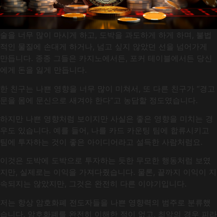
술을 너무 많이 마시게 하고, 도박을 과도하게 하게 하며, 불법
적인 물질에 손대게 하거나, 넘고 싶지 않았던 선을 넘어가게
만듭니다. 종종 그들은 카지노에서든, 포커 테이블에서든 당신
에게 돈을 잃게 만듭니다.
한 친구는 나쁜 영향을 너무 많이 미쳐서, 또 다른 친구가 “경고
문을 몸에 문신으로 새겨야 한다”고 농담할 정도였습니다.
하지만 나쁜 영향처럼 보이지만 사실은 좋은 영향을 미치는 경
우도 있습니다. 예를 들어, 나를 카드 카운팅 팀에 합류시키고
팀에 투자하는 것이 좋은 아이디어라고 설득한 사람처럼요.
이것은 도박에 도박으로 투자하는 듯한 무모한 행동처럼 보였
지만, 실제로는 이익을 가져다줬습니다. 물론, 끝까지 이익이 지
속되지는 않았지만, 그것은 완전히 다른 이야기입니다.
저는 항상 암호화폐 전도자들을 나쁜 영향력의 범주로 분류했
습니다. 암호화폐를 완전히 이해한 적이 없고, 최악의 경우 피라