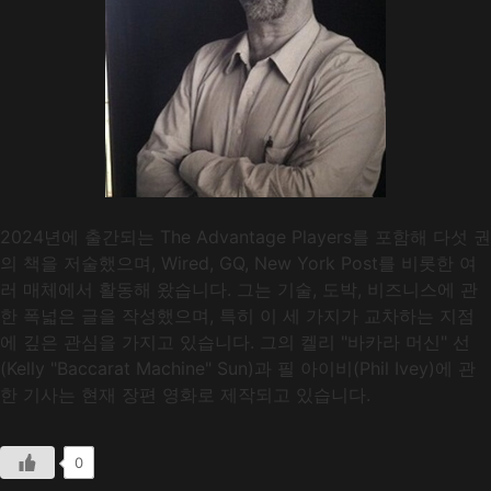
2024년에 출간되는 The Advantage Players를 포함해 다섯 권
의 책을 저술했으며, Wired, GQ, New York Post를 비롯한 여
러 매체에서 활동해 왔습니다. 그는 기술, 도박, 비즈니스에 관
한 폭넓은 글을 작성했으며, 특히 이 세 가지가 교차하는 지점
에 깊은 관심을 가지고 있습니다. 그의 켈리 "바카라 머신" 선
(Kelly "Baccarat Machine" Sun)과 필 아이비(Phil Ivey)에 관
한 기사는 현재 장편 영화로 제작되고 있습니다.
0