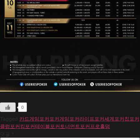
0
Tagged
카드게임
포커
포커게임
포커라이프
포커세계
포커칩
포커
클럽
포커킹
포커테이블
포커토너먼트
포커프로
홀덤
댓글
*