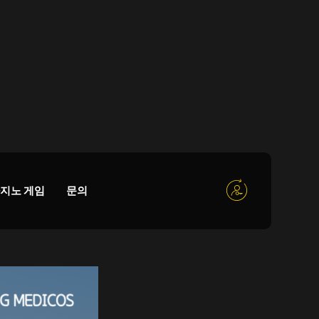
지노 게임
문의