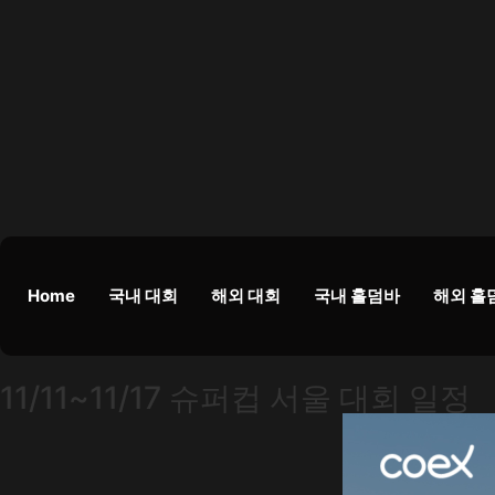
Home
국내 대회
해외 대회
국내 홀덤바
해외 홀
11/11~11/17 슈퍼컵 서울 대회 일정