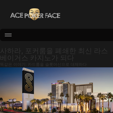
사하라, 포커룸을 폐쇄한 최신 라스
베이거스 카지노가 되다
똑같은 이야기: 카드룸을 슬롯머신으로 대체하다