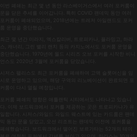
이번 폐쇄는 최근 몇 년 동안 라스베이거스에서 여러 포커룸이
문을 닫은 추세를 이어갑니다. 특히 COVID 팬데믹 동안 여러
포커룸이 폐쇄되었으며, 2018년에는 트레저 아일랜드도 포커
룸 운영을 중단했습니다.
최근 몇 년간 미라지, 엑스칼리버, 트로피카나, 플라밍고, 하라
스, 캐너리, 그린 밸리 랜치 등의 카지노에서도 포커룸 운영을
중단했습니다. 1970년에 월드 시리즈 오브 포커를 시작한 비니
언스도 2020년 3월에 포커룸을 닫았습니다.
시저스 팰리스도 최근 포커룸을 폐쇄하여 고액 슬롯머신을 임
시로 운영하고 있으며, 해당 구역의 리노베이션이 완료되면 포
커룸이 다시 열릴 예정입니다.
포커룸 폐쇄의 영향은 애틀랜틱 시티에서도 나타나고 있습니
다. 이제 보드워크에서 포커를 제공하는 곳은 트로피카나가 유
일합니다. 시저스/와일드 와일드 웨스트에 있는 카드룸은 팬데
믹 동안 문을 닫았고, 오션 리조트는 팬데믹 이전에 포커룸을
폐쇄했습니다. 보드워크에서 떨어진 보르가타는 52개의 테이
블로 여전히 포커에서 강세를 보이고 있으며, 하라스는 10개의