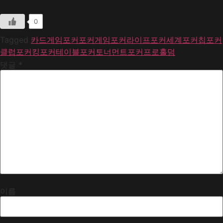
0
Tagged
카드게임
포커
포커게임
포커라이프
포커세계
포커칩
포커
클럽
포커킹
포커테이블
포커토너먼트
포커프로
홀덤
댓글
*
이름