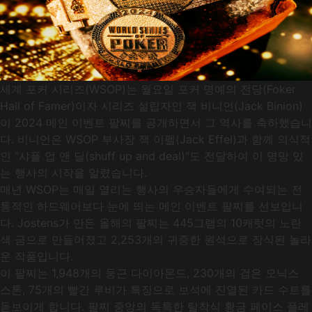
세계 포커 시리즈(WSOP)는 월요일 포커 명예의 전당(Foker
Hall of Famer)이자 시리즈 설립자인 잭 비니언(Jack Binion)
이 2024 메인 이벤트 팔찌를 공개하면서 그 역사를 축하했습니
다. 비니언은 WSOP 부사장 잭 이펠(Jack Effel)과 함께 의식적
인 "샤플 업 앤 딜(shuff up and deal)"도 전달하여 이 명망 있
는 행사의 시작을 알렸습니다.
매년 WSOP는 매일 열리는 행사의 우승자들에게 수여되는 전
통적인 하드웨어보다 눈에 띄는 메인 이벤트 팔찌를 선보입니
다. Jostens가 만든 올해의 팔찌는 445그램의 10캐럿의 노란
색 금으로 만들어졌고 2,253개의 귀중한 원석으로 장식된 놀라
운 작품입니다.
이 팔찌는 1,948개의 둥근 다이아몬드, 230개의 검은 오닉스
스톤, 75개의 빨간 루비가 특징으로 보석에 진열된 카드 수트를
돋보이게 합니다. 팔찌 중앙의 독특한 탈착식 황금 페이스 플레