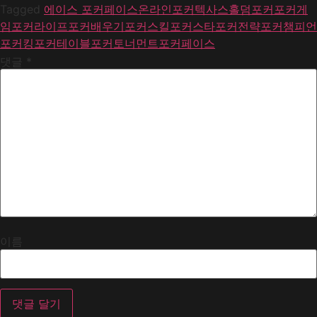
Tagged
에이스 포커페이스
온라인포커
텍사스홀덤
포커
포커게
임
포커라이프
포커배우기
포커스킬
포커스타
포커전략
포커챔피언
포커킹
포커테이블
포커토너먼트
포커페이스
댓글
*
이름