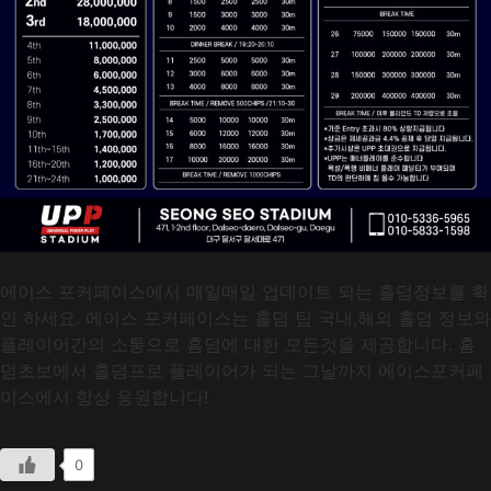
에이스 포커페이스에서 매일매일 업데이트 되는 홀덤정보를 확
인 하세요. 에이스 포커페이스는 홀덤 팁 국내,해외 홀덤 정보와
플레이어간의 소통으로 홈덤에 대한 모든것을 제공합니다. 홈
덤초보에서 홀덤프로 플레이어가 되는 그날까지 에이스포커페
이스에서 항상 응원합니다!
0