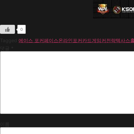
0
Tagged
에이스 포커페이스
온라인포커
카드게임
커전략
텍사스
댓글
*
이름