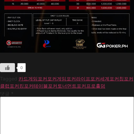
0
Tagged
카드게임
포커
포커게임
포커라이프
포커세계
포커칩
포커
클럽
포커킹
포커테이블
포커토너먼트
포커프로
홀덤
댓글
*