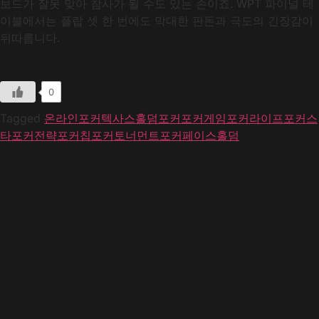
보드가 잘못 맞아 참사가 될 수도 있는 손이죠. WPT 파이널 테
이블에서는 플랍 셋 한 번에도 막대한 판돈과 극도의 긴장감이
뒤따릅니다.
0
Tagged
온라인포커
텍사스홀덤
포커
포커게임
포커라이프
포커스
타
포커전략
포커칩
포커토너먼트
포커페이스
홀덤