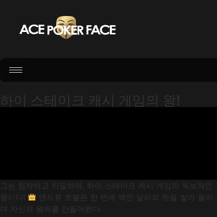
하이 스테이크 캐시 게임의 왕!
그는 침착하고 치밀하며, 하이 스테이크 캐시 게임의 독보적인
왕이다!
앤드류 로블은 한 번에 백만 달러의 팟을 쌓아 올리
며 자신의 왕좌를 만들어왔다.