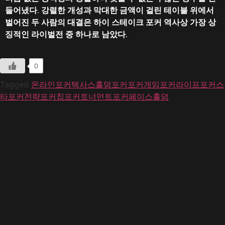
들어냈다. 강렬한 개성과 막대한 금액이 걸린 테이블 위에서
벌어진 두 사람의 대결은 하이 스테이크 포커 역사상 가장 상
징적인 라이벌전 중 하나로 남았다.
0
Tagged
온라인포커
텍사스홀덤
포커
포커게임
포커라이프
포커스
타
포커전략
포커칩
포커토너먼트
포커페이스
홀덤