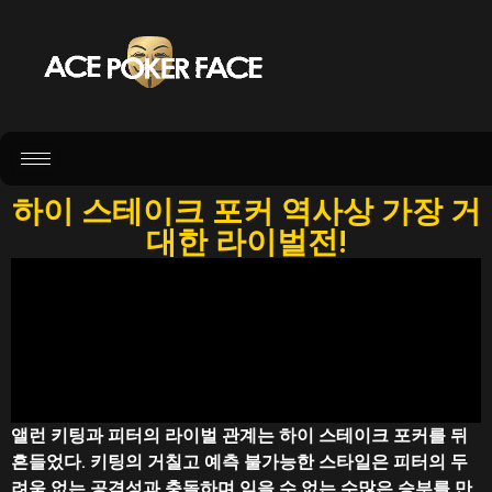
하이 스테이크 포커 역사상 가장 거
대한 라이벌전!
앨런 키팅과 피터의 라이벌 관계는 하이 스테이크 포커를 뒤
흔들었다. 키팅의 거칠고 예측 불가능한 스타일은 피터의 두
려움 없는 공격성과 충돌하며 잊을 수 없는 수많은 승부를 만