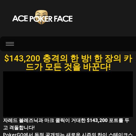
$143,200 충격의 한 방! 한 장의 카
드가 모든 것을 바꾼다!
자레드 블레즈닉과 마크 쿨릭이 거대한
$143,200
포트를 두
고 격돌합니다!
PokerGO에서 독점 공개되는 새로운 시즌의
하이 스테이크스