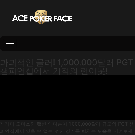
파괴적인 쿨러! 1,000,000달러 PGT
챔피언십에서 기적의 런아웃!
제레미 오머스와 캘빈 앤더슨이 1,000,000달러 규모의 PGT 챔
피언십에서 잊을 수 없는 멋진 경기를 펼치는 모습을 지켜보세