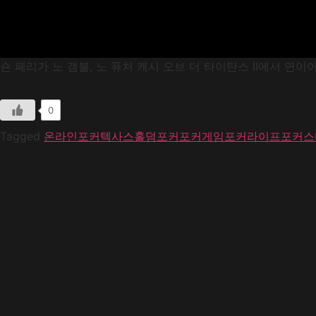
숀 페리가 노 갬블, 노 퓨처 캐시 오브 더 타이탄스 II에서 
0
Tagged
온라인포커
텍사스홀덤
포커
포커게임
포커라이프
포커스