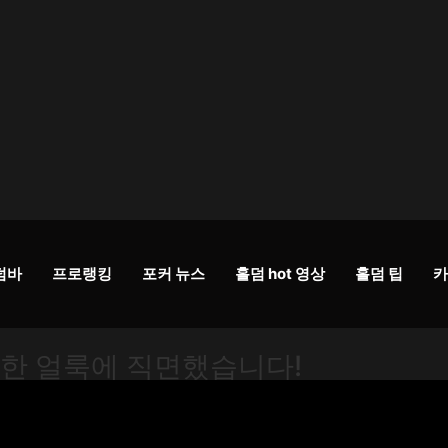
덤바
프로랭킹
포커 뉴스
홀덤 hot 영상
홀덤 팁
카
한 얼룩에 직면했습니다!