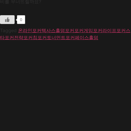
비를 무너뜨릴까요?
0
Tagged
온라인포커
텍사스홀덤
포커
포커게임
포커라이프
포커스
타
포커전략
포커칩
포커토너먼트
포커페이스
홀덤