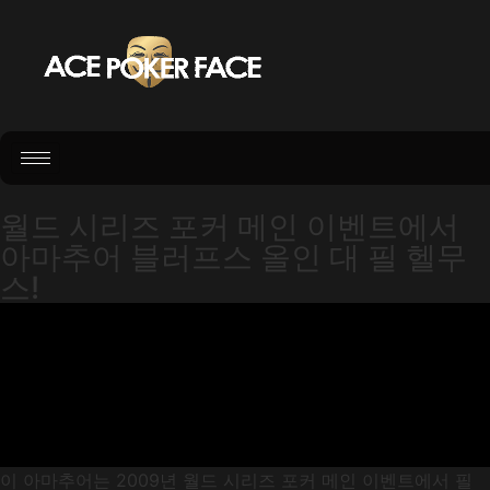
월드 시리즈 포커 메인 이벤트에서
아마추어 블러프스 올인 대 필 헬무
스!
이 아마추어는 2009년 월드 시리즈 포커 메인 이벤트에서 필