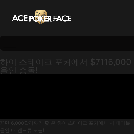
하이 스테이크 포커에서 $7116,000
올인 충돌!
71만 6,000달러짜리 팟 온 하이 스테이크 포커에서 닉 에어볼
올인 대 앤드류 로블!