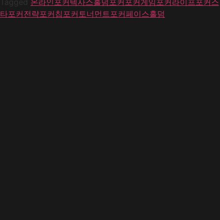
Tagged
온라인포커
텍사스홀덤
포커
포커게임
포커라이프
포커스
타
포커전략
포커칩
포커토너먼트
포커페이스
홀덤