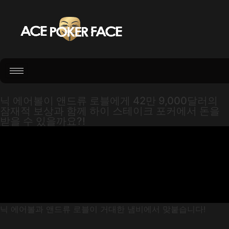
닉 에어볼이 앤드류 로블에게 42만 9,000달러의
잠재적 보상과 함께 하이 스테이크 포커에서 돈을
받을 수 있을까요?!
닉 에어볼과 앤드류 로블이 거대한 냄비에서 맞붙습니다!