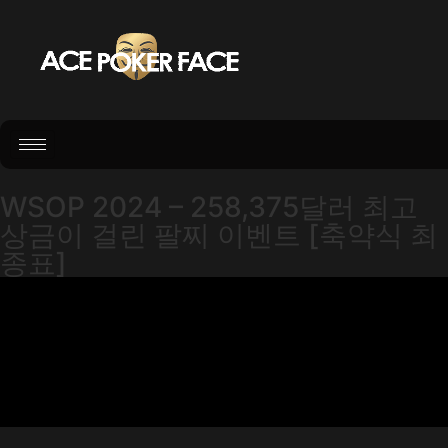
WSOP 2024 – 258,375달러 최고
상금이 걸린 팔찌 이벤트 [축약식 최
종표]