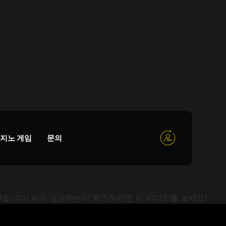
지노 게임
문의
보장받습니다! 누가 성공하는지 확인하려면 이 비디오를 보세요!