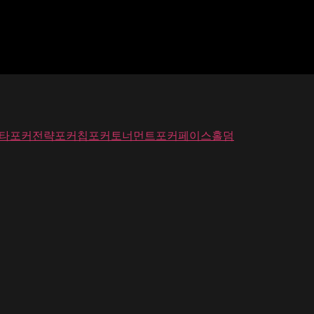
타
포커전략
포커칩
포커토너먼트
포커페이스
홀덤