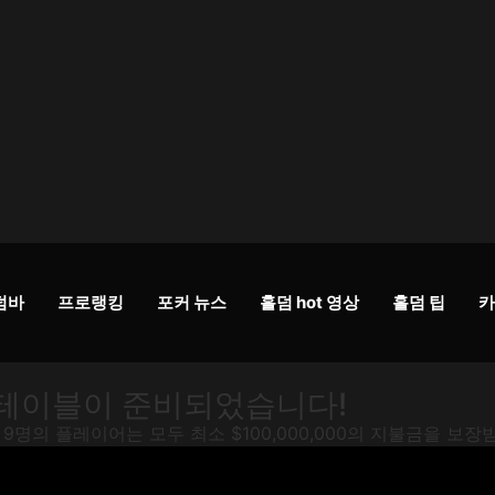
덤바
프로랭킹
포커 뉴스
홀덤 hot 영상
홀덤 팁
카
막 테이블이 준비되었습니다!
 9명의 플레이어는 모두 최소 $100,000,000의 지불금을 