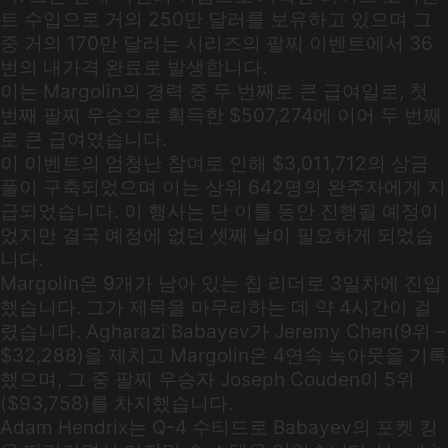
트 수입으로 거의 250만 달러를 보유하고 있으며 그
중 거의 170만 달러는 시리즈의 팔찌 이벤트에서 36
번의 내가격 완료로 발생합니다.
이는 Margolin의 경력 중 두 번째로 큰 급여일로, 첫
번째 팔찌 우승으로 획득한 $507,274에 이어 두 번째
로 큰 급여였습니다.
이 이벤트의 엄청난 참여로 인해 $3,011,712의 상금
풀이 구축되었으며 이는 상위 642명의 완주자에게 지
급되었습니다. 이 행사는 단 이틀 동안 진행될 예정이
었지만 결국 예정에 없던 셋째 날이 필요하게 되었습
니다.
Margolin은 9개가 남아 있는 칩 리더로 3일차에 진입
했습니다. 그가 제목을 마무리하는 데 약 4시간이 걸
렸습니다. Agharazi Babayev가 Jeremy Chen(9위 –
$32,288)을 제치고 Margolin은 4연속 녹아웃을 기록
했으며, 그 중 팔찌 우승자 Joseph Couden이 5위
($93,758)를 차지했습니다.
Adam Hendrix는 Q-4 수티드로 Babayev의 포켓 킹