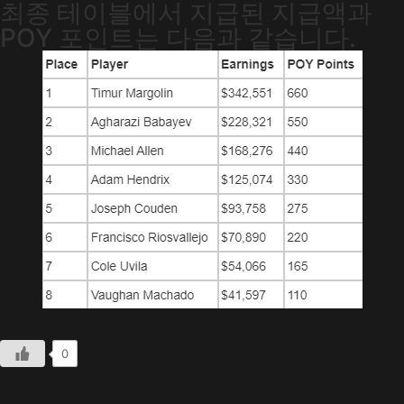
최종 테이블에서 지급된 지급액과
POY 포인트는 다음과 같습니다.
0