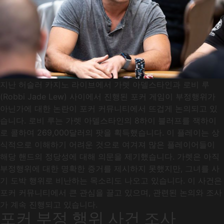
지난 허슬러 카지노 라이브에서 가렛 아델스타인과 로비 루
(Robbi Jade Lew) 사이에서 진행된 포커 게임이 부정행위가
아닌가에 대한 논란이 포커 커뮤니티에서 뜨겁게 논의되고 있
습니다. 로비 루는 가렛 아델스타인의 8하이 블러프를 잭하이
로 콜하여 269,000달러의 팟을 획득했습니다. 이 플레이는 상
식적으로 이해하기 어려운 것으로 여겨져 많은 플레이어들이
해당 핸드의 정당성에 대해 의문을 제기했습니다. 가렛은 아직
부정행위에 대한 명확한 증거를 제시하지 못했지만, 그녀를 사
기 도박 행위로 비난하는 목소리도 나오고 있습니다. 이 사건은
포커 커뮤니티에서 큰 관심을 끌고 있으며, 관련된 논의와 조사
가 계속 진행되고 있습니다.
포커 부정 행위 사건 조사